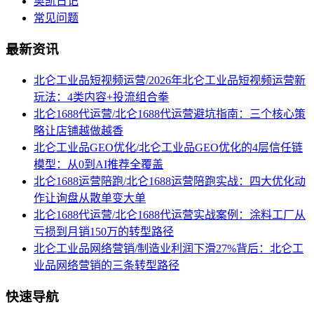
奥凯日记
常见问题
最新资讯
北仑工业品短视频运营/2026年北仑工业品短视频运营新
玩法：4类内容+投流组合拳
北仑1688代运营/北仑1688代运营避坑指南：三个核心策
略让店铺越做越香
北仑工业品GEO优化/北仑工业品GEO优化的4层信任链
模型：从0到AI推荐全覆盖
北仑1688运营陪跑/北仑1688运营陪跑实战：四大优化动
作让询盘从散单变大单
北仑1688代运营/北仑1688代运营实战案例：涂料工厂从
亏损到月销150万的转型路径
北仑工业品网络营销/制造业利润下滑27%背后：北仑工
业品网络营销的三条转型路径
快速导航