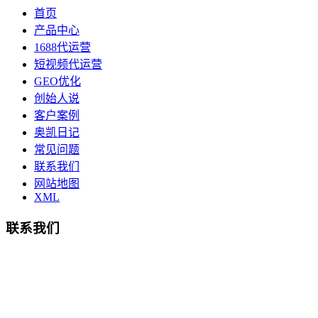
首页
产品中心
1688代运营
短视频代运营
GEO优化
创始人说
客户案例
奥凯日记
常见问题
联系我们
网站地图
XML
联系我们
总部地址：鄞州商会大厦-南楼
宁波奥凯盛鼎信息科技有限公司
电话:15857409235