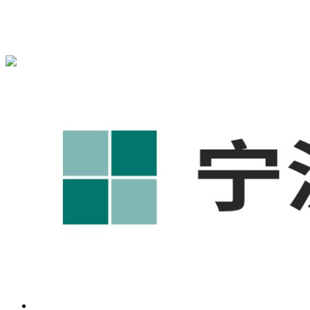
{宁波奥凯盛鼎}为您免费提供
{北仑1688代运营}
,{北仑工厂短
视频运营培训},{北仑GEO搜索推荐}等相关信息发布和资讯展
示，敬请关注！