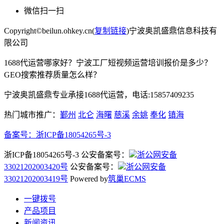
微信扫一扫
Copyright©beilun.ohkey.cn(
复制链接
)宁波奥凯盛鼎信息科技有
限公司
1688代运营哪家好？宁波工厂短视频运营培训报价是多少？
GEO搜索推荐质量怎么样？
宁波奥凯盛鼎专业承接1688代运营，电话:15857409235
热门城市推广：
鄞州
北仑
海曙
慈溪
余姚
奉化
镇海
备案号：
浙ICP备18054265号-3
浙ICP备18054265号-3 公安备案号：
浙公网安备
33021202003420号
公安备案号：
浙公网安备
33021202003419号
Powered by
筑巢ECMS
一键拨号
产品项目
新闻资讯