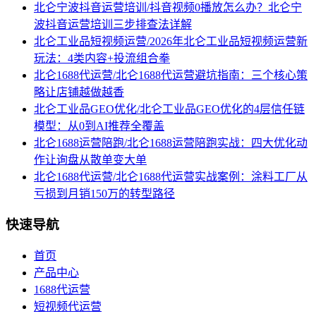
北仑宁波抖音运营培训/抖音视频0播放怎么办？北仑宁
波抖音运营培训三步排查法详解
北仑工业品短视频运营/2026年北仑工业品短视频运营新
玩法：4类内容+投流组合拳
北仑1688代运营/北仑1688代运营避坑指南：三个核心策
略让店铺越做越香
北仑工业品GEO优化/北仑工业品GEO优化的4层信任链
模型：从0到AI推荐全覆盖
北仑1688运营陪跑/北仑1688运营陪跑实战：四大优化动
作让询盘从散单变大单
北仑1688代运营/北仑1688代运营实战案例：涂料工厂从
亏损到月销150万的转型路径
快速导航
首页
产品中心
1688代运营
短视频代运营