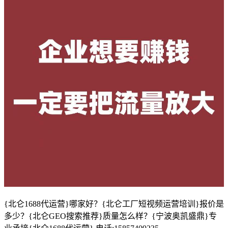
{北仑1688代运营}哪家好？{北仑工厂短视频运营培训}报价是
多少？{北仑GEO搜索推荐}质量怎么样？{宁波奥凯盛鼎}专