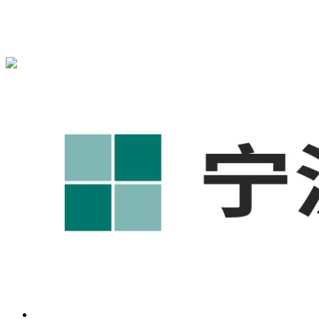
{宁波奥凯盛鼎}为您免费提供
{北仑1688代运营}
,{北仑工厂短
视频运营培训},{北仑GEO搜索推荐}等相关信息发布和资讯展
示，敬请关注！