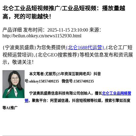
北仑工业品短视频推广/工业品短视频：播放量越
高，死的可能越快！
产品详细
发布时间：2025-11-15 23:10:00
来源：
http://beilun.ohkey.cn/news1152930.html
{宁波奥凯盛鼎}为您免费提供
{北仑1688代运营}
,{北仑工厂短
视频运营培训},{北仑GEO搜索推荐}等相关信息发布和资讯展
示，敬请关注！
本文笔者:尤丽芳(25年资深互联网老兵）抖音
号:ohkey15857409235 微信号:15857409235
宁波奥凯盛鼎信息科技有限公司创始人，擅长
北仑工业品网络营
销
，聚焦平台：阿里诚信通，抖音短视频等社媒，搜索引擎如百度
等AI推广