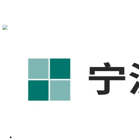
{宁波奥凯盛鼎}为您免费提供
{北仑1688代运营}
,{北仑工厂短
视频运营培训},{北仑GEO搜索推荐}等相关信息发布和资讯展
示，敬请关注！