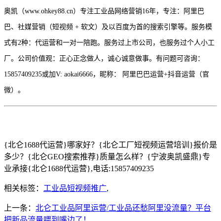
奥凯（
www.ohkey88.cn）专注工业品网络营销16年，专注：阿里巴
巴、社媒营销（短视频 + 软文）及以百度为首的搜索引擎等。服务模
式有2种：代运营和一对一陪跑。服务过上市公司，也服务过个人小工
厂。公司价值观：正心正念做人，诚心诚意做事。有问题可咨询：
15857409235或加V: aokai6666，昵称： 阿里巴巴运营+抖音运营（官
微）。
{北仑1688代运营}哪家好？{北仑工厂短视频运营培训}报价是
多少？{北仑GEO搜索推荐}质量怎么样？{宁波奥凯盛鼎}专
业承接{北仑1688代运营},电话:15857409235
相关标签：
工业品短视频推广
,
上一条：
北仑工业品阿里运营/工业品还愁阿里没流量？平台
把新品流量喂到嘴边了！