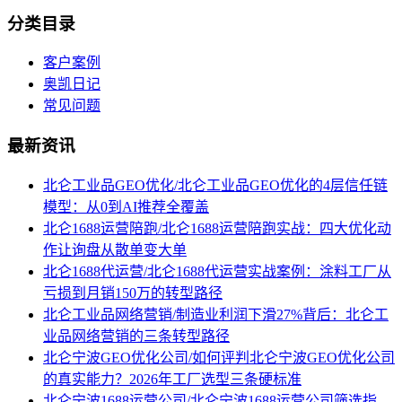
分类目录
客户案例
奥凯日记
常见问题
最新资讯
北仑工业品GEO优化/北仑工业品GEO优化的4层信任链
模型：从0到AI推荐全覆盖
北仑1688运营陪跑/北仑1688运营陪跑实战：四大优化动
作让询盘从散单变大单
北仑1688代运营/北仑1688代运营实战案例：涂料工厂从
亏损到月销150万的转型路径
北仑工业品网络营销/制造业利润下滑27%背后：北仑工
业品网络营销的三条转型路径
北仑宁波GEO优化公司/如何评判北仑宁波GEO优化公司
的真实能力？2026年工厂选型三条硬标准
北仑宁波1688运营公司/北仑宁波1688运营公司筛选指