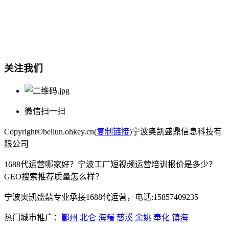
总部地址：鄞州商会大厦-南楼
宁波奥凯盛鼎信息科技有限公司
电话:15857409235
关注我们
微信扫一扫
Copyright©beilun.ohkey.cn(
复制链接
)宁波奥凯盛鼎信息科技有
限公司
1688代运营哪家好？宁波工厂短视频运营培训报价是多少？
GEO搜索推荐质量怎么样？
宁波奥凯盛鼎专业承接1688代运营，电话:15857409235
热门城市推广：
鄞州
北仑
海曙
慈溪
余姚
奉化
镇海