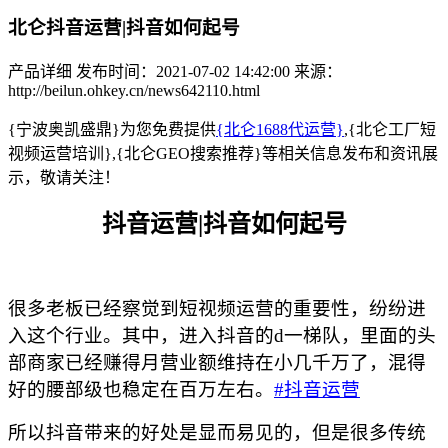
北仑抖音运营|抖音如何起号
产品详细
发布时间：2021-07-02 14:42:00
来源：
http://beilun.ohkey.cn/news642110.html
{宁波奥凯盛鼎}为您免费提供
{北仑1688代运营}
,{北仑工厂短
视频运营培训},{北仑GEO搜索推荐}等相关信息发布和资讯展
示，敬请关注！
抖音运营
|抖音如何起号
很多老板已经察觉到短视频运营的重要性，纷纷进
入这个行业。其中，进入抖音的
d一梯队，里面的头
部商家已经赚得月营业额维持在小几千万了，混得
好的腰部级也稳定在百万左右。
#抖音运营
所以抖音带来的好处是显而易见的，但是很多传统