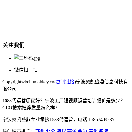
总部地址：鄞州商会大厦-南楼
宁波奥凯盛鼎信息科技有限公司
电话:15857409235
关注我们
微信扫一扫
Copyright©beilun.ohkey.cn(
复制链接
)宁波奥凯盛鼎信息科技有
限公司
1688代运营哪家好？宁波工厂短视频运营培训报价是多少？
GEO搜索推荐质量怎么样？
宁波奥凯盛鼎专业承接1688代运营，电话:15857409235
热门城市推广：
鄞州
北仑
海曙
慈溪
余姚
奉化
镇海