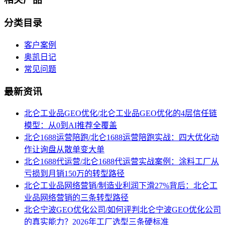
分类目录
客户案例
奥凯日记
常见问题
最新资讯
北仑工业品GEO优化/北仑工业品GEO优化的4层信任链
模型：从0到AI推荐全覆盖
北仑1688运营陪跑/北仑1688运营陪跑实战：四大优化动
作让询盘从散单变大单
北仑1688代运营/北仑1688代运营实战案例：涂料工厂从
亏损到月销150万的转型路径
北仑工业品网络营销/制造业利润下滑27%背后：北仑工
业品网络营销的三条转型路径
北仑宁波GEO优化公司/如何评判北仑宁波GEO优化公司
的真实能力？2026年工厂选型三条硬标准