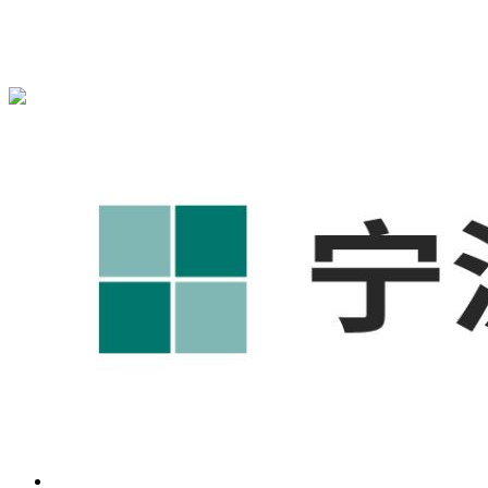
{宁波奥凯盛鼎}为您免费提供
{北仑1688代运营}
,{北仑工厂短
视频运营培训},{北仑GEO搜索推荐}等相关信息发布和资讯展
示，敬请关注！