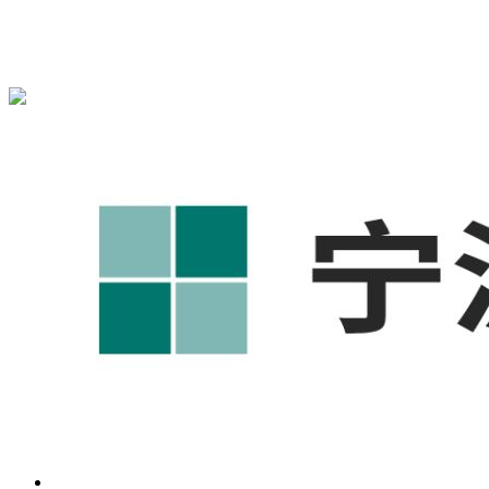
{宁波奥凯盛鼎}为您免费提供
{北仑1688代运营}
,{北仑工厂短
视频运营培训},{北仑GEO搜索推荐}等相关信息发布和资讯展
示，敬请关注！