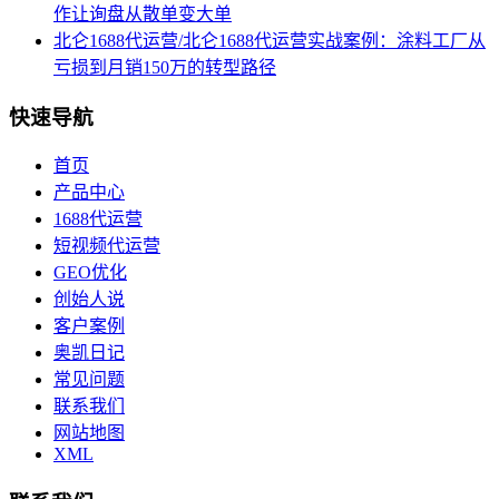
作让询盘从散单变大单
北仑1688代运营/北仑1688代运营实战案例：涂料工厂从
亏损到月销150万的转型路径
快速导航
首页
产品中心
1688代运营
短视频代运营
GEO优化
创始人说
客户案例
奥凯日记
常见问题
联系我们
网站地图
XML