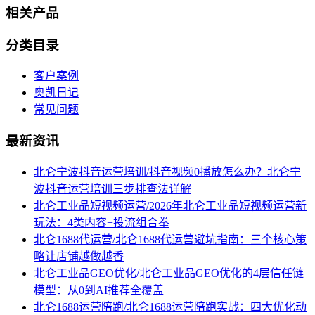
相关产品
分类目录
客户案例
奥凯日记
常见问题
最新资讯
北仑宁波抖音运营培训/抖音视频0播放怎么办？北仑宁
波抖音运营培训三步排查法详解
北仑工业品短视频运营/2026年北仑工业品短视频运营新
玩法：4类内容+投流组合拳
北仑1688代运营/北仑1688代运营避坑指南：三个核心策
略让店铺越做越香
北仑工业品GEO优化/北仑工业品GEO优化的4层信任链
模型：从0到AI推荐全覆盖
北仑1688运营陪跑/北仑1688运营陪跑实战：四大优化动