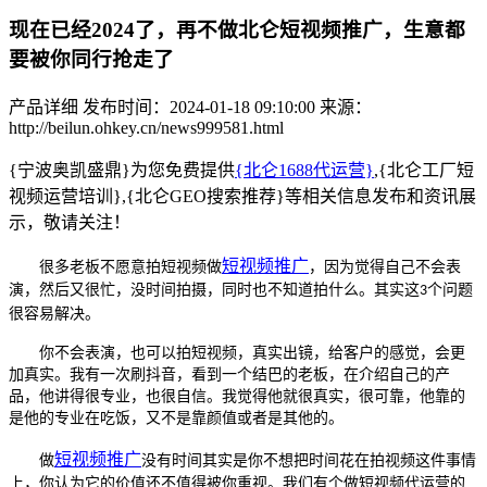
现在已经2024了，再不做北仑短视频推广，生意都
要被你同行抢走了
产品详细
发布时间：2024-01-18 09:10:00
来源：
http://beilun.ohkey.cn/news999581.html
{宁波奥凯盛鼎}为您免费提供
{北仑1688代运营}
,{北仑工厂短
视频运营培训},{北仑GEO搜索推荐}等相关信息发布和资讯展
示，敬请关注！
短视频推广
很多老板不愿意拍短视频
做
，因为觉得自己不会表
演，然后又很忙，没时间拍摄，同时也不知道拍什么。其实这
个问题
3
很容易解决。
你不会表演，也可以拍短视频，真实出镜，给客户的感觉，会更
加真实。我有一次刷抖音，看到一个结巴的老板，在介绍自己的产
品，他讲得很专业，也很自信。我觉得他就很真实，很可靠，他靠的
是他的专业在吃饭，又不是靠颜值或者是其他的。
短视频推广
做
没有时间其实是你不想把时间花在拍视频这件事情
上，你认为它的价值还不值得被你重视。我们有个做短视频代运营的