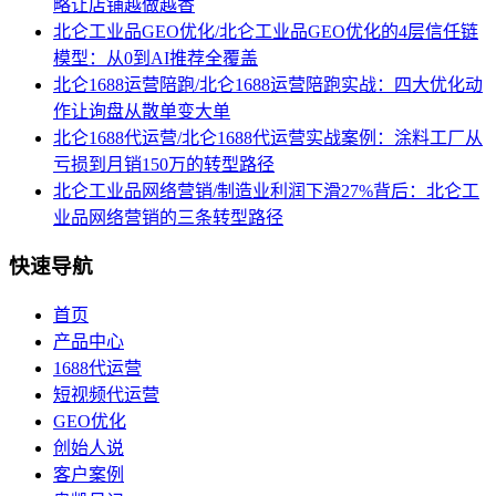
略让店铺越做越香
北仑工业品GEO优化/北仑工业品GEO优化的4层信任链
模型：从0到AI推荐全覆盖
北仑1688运营陪跑/北仑1688运营陪跑实战：四大优化动
作让询盘从散单变大单
北仑1688代运营/北仑1688代运营实战案例：涂料工厂从
亏损到月销150万的转型路径
北仑工业品网络营销/制造业利润下滑27%背后：北仑工
业品网络营销的三条转型路径
快速导航
首页
产品中心
1688代运营
短视频代运营
GEO优化
创始人说
客户案例