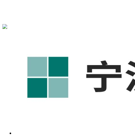
{宁波奥凯盛鼎}为您免费提供
{北仑1688代运营}
,{北仑工厂短
视频运营培训},{北仑GEO搜索推荐}等相关信息发布和资讯展
示，敬请关注！