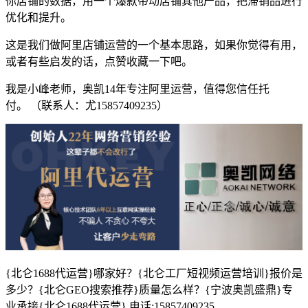
你店铺的数据，用一个爆款带动店铺其他产品，把滞销品进行
优化和提升。
这是我们做阿里店铺运营的一个基本思路，如果你觉得有用，
或者有些启发的话，点赞收藏一下吧。
我是小峰老师，奥凯14年专注阿里运营，值得您信任托
付。 （联系人：尤15857409235）
{北仑1688代运营}哪家好？{北仑工厂短视频运营培训}报价是
多少？{北仑GEO搜索推荐}质量怎么样？{宁波奥凯盛鼎}专
业承接{北仑1688代运营},电话:15857409235