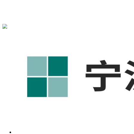
{宁波奥凯盛鼎}为您免费提供
{北仑1688代运营}
,{北仑工厂短
视频运营培训},{北仑GEO搜索推荐}等相关信息发布和资讯展
示，敬请关注！