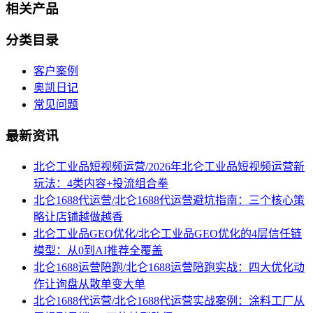
相关产品
分类目录
客户案例
奥凯日记
常见问题
最新资讯
北仑工业品短视频运营/2026年北仑工业品短视频运营新
玩法：4类内容+投流组合拳
北仑1688代运营/北仑1688代运营避坑指南：三个核心策
略让店铺越做越香
北仑工业品GEO优化/北仑工业品GEO优化的4层信任链
模型：从0到AI推荐全覆盖
北仑1688运营陪跑/北仑1688运营陪跑实战：四大优化动
作让询盘从散单变大单
北仑1688代运营/北仑1688代运营实战案例：涂料工厂从