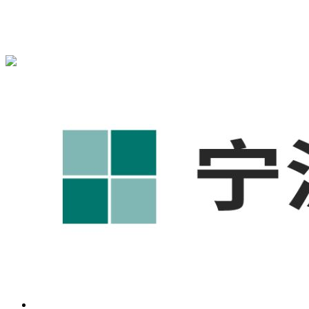
{宁波奥凯盛鼎}为您免费提供
{北仑1688代运营}
,{北仑工厂短
视频运营培训},{北仑GEO搜索推荐}等相关信息发布和资讯展
示，敬请关注！