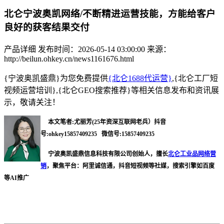
北仑宁波奥凯网络/不断精进运营技能，方能给客户
良好的获客结果交付
产品详细
发布时间：2026-05-14 03:00:00
来源：
http://beilun.ohkey.cn/news1161676.html
{宁波奥凯盛鼎}为您免费提供
{北仑1688代运营}
,{北仑工厂短
视频运营培训},{北仑GEO搜索推荐}等相关信息发布和资讯展
示，敬请关注！
本文笔者:尤丽芳(25年资深互联网老兵）抖音
号:ohkey15857409235 微信号:15857409235
宁波奥凯盛鼎信息科技有限公司创始人，擅长
北仑工业品网络营
销
，聚焦平台：阿里诚信通，抖音短视频等社媒，搜索引擎如百度
等AI推广