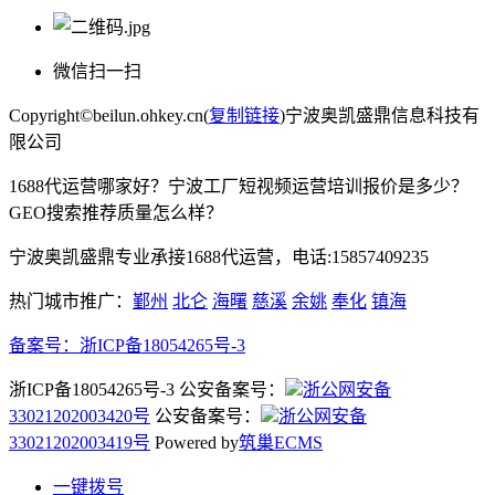
微信扫一扫
Copyright©beilun.ohkey.cn(
复制链接
)宁波奥凯盛鼎信息科技有
限公司
1688代运营哪家好？宁波工厂短视频运营培训报价是多少？
GEO搜索推荐质量怎么样？
宁波奥凯盛鼎专业承接1688代运营，电话:15857409235
热门城市推广：
鄞州
北仑
海曙
慈溪
余姚
奉化
镇海
备案号：
浙ICP备18054265号-3
浙ICP备18054265号-3 公安备案号：
浙公网安备
33021202003420号
公安备案号：
浙公网安备
33021202003419号
Powered by
筑巢ECMS
一键拨号