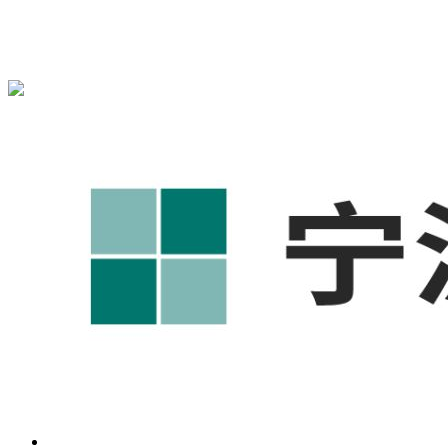
{宁波奥凯盛鼎}为您免费提供
{北仑1688代运营}
,{北仑工厂短
视频运营培训},{北仑GEO搜索推荐}等相关信息发布和资讯展
示，敬请关注！