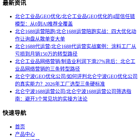
最新资讯
北仑工业品GEO优化/北仑工业品GEO优化的4层信任链
模型：从0到AI推荐全覆盖
北仑1688运营陪跑/北仑1688运营陪跑实战：四大优化动
作让询盘从散单变大单
北仑1688代运营/北仑1688代运营实战案例：涂料工厂从
亏损到月销150万的转型路径
北仑工业品网络营销/制造业利润下滑27%背后：北仑工
业品网络营销的三条转型路径
北仑宁波GEO优化公司/如何评判北仑宁波GEO优化公司
的真实能力？2026年工厂选型三条硬标准
北仑宁波1688运营公司/北仑宁波1688运营公司筛选指
南：避开3个常见坑的实操方法论
快速导航
首页
产品中心